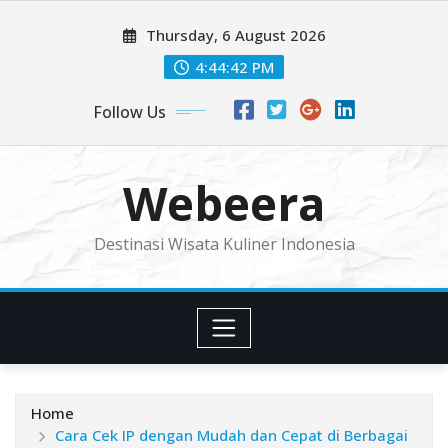
Skip
Thursday, 6 August 2026
to
content
4:44:43 PM
Follow Us
Webeera
Destinasi Wisata Kuliner Indonesia
Home
Cara Cek IP dengan Mudah dan Cepat di Berbagai