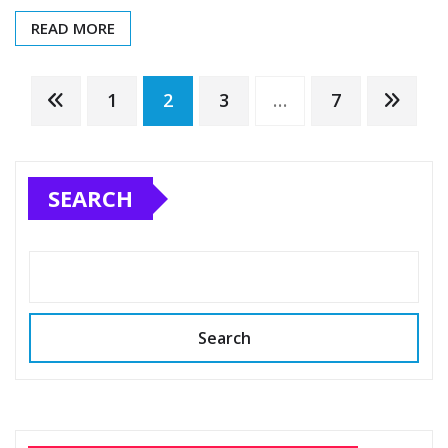
READ MORE
Posts
1
2
3
…
7
pagination
SEARCH
Search